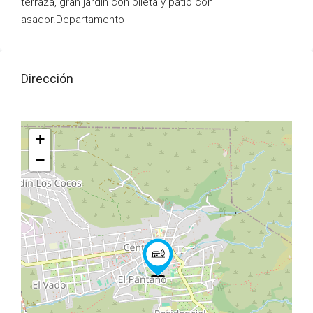
terraza, gran jardin con pileta y patio con
asador.Departamento
Dirección
+
−