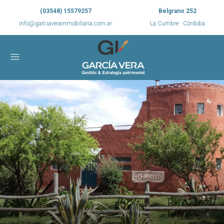
(03548) 15579257
Belgrano 252
info@garciaverainmobiliaria.com.ar
La Cumbre · Córdoba