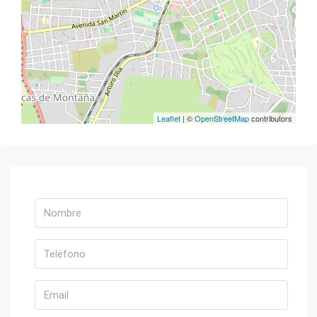
Leaflet
| ©
OpenStreetMap
contributors