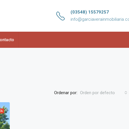
(03548) 15579257
info@garciaverainmobiliaria.c
ontacto
Ordenar por:
Orden por defecto
TA