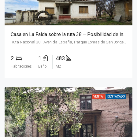
Casa en La Falda sobre la ruta 38 – Posibilidad de inversión –
Ruta Nacional 38 - Avenida España, Parque Lomas de San Jorge, Villa El Dominador, Municipio de La Falda, Pedanía San Antonio, Departamento Punilla, Provincia de Córdoba, X5166, Argentina
2
1
483
Habitaciones
Baño
M2
VENTA
DESTACADO