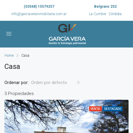
(03548) 15579257
Belgrano 252
info@garciaverainmobiliaria.com.ar
La Cumbre · Córdoba
Home
Casa
Casa
Ordenar por:
Orden por defecto
3 Propiedades
VENTA
DESTACADO