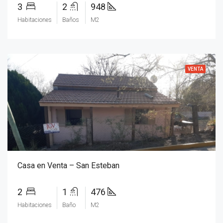
3
2
948
Habitaciones
Baños
M2
VENTA
Casa en Venta – San Esteban
2
1
476
Habitaciones
Baño
M2