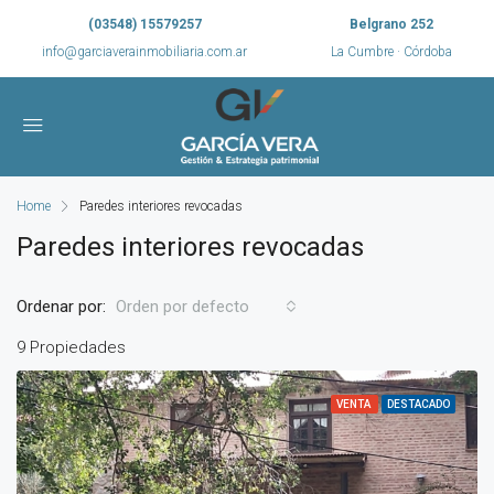
(03548) 15579257
Belgrano 252
info@garciaverainmobiliaria.com.ar
La Cumbre · Córdoba
Home
Paredes interiores revocadas
Paredes interiores revocadas
Ordenar por:
Orden por defecto
9 Propiedades
VENTA
DESTACADO